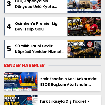
DEÜ, Japonya’nın
3
Dünyaca Ünlü Kyoto
Üniversitesi ile İş Birliği İçin
İlk Adımı Attı
Osimhen’e Premier Lig
4
Devi Talip Oldu
90 Yıllık Tarihi Gediz
5
Köprüsü Yeniden Hizmete
Açıldı
BENZER HABERLER
İzmir Esnafının Sesi Ankara’da:
İESOB Başkanı Ata Esnafın
Taleplerini Başkent Gündemine
Taşıdı
Türk Lirasıyla Dış Ticaret 7