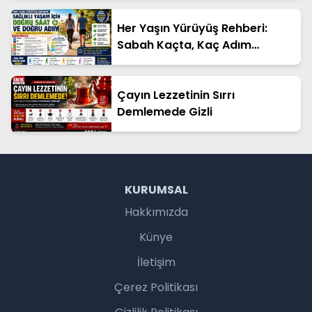
Her Yaşın Yürüyüş Rehberi:
Sabah Kaçta, Kaç Adım
Atmalı?
Çayın Lezzetinin Sırrı
Demlemede Gizli
KURUMSAL
Hakkımızda
Künye
İletişim
Çerez Politikası