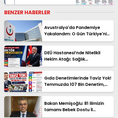
Mesleklerde Büyük
Dönüşüm
BENZER HABERLER
Avustralya'da Pandemiye
Yakalandım: O Gün Türkiye'nin
Sağlık Sisteminin Değerini Çok
Daha İyi Anladım
DEÜ Hastanesi’nde Nitelikli
Hekim Atağı: Sağlık
Hizmetlerinde Yeni Dönem
Gıda Denetimlerinde Taviz Yok!
Temmuzda 107 Bin Denetim,
250 Milyon TL Ceza
Bakan Memişoğlu: 81 ilimizin
tamamı Bebek Dostu İl
statüsünde