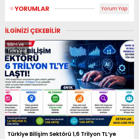
YORUMLAR
Yorum Yap
İLGİNİZİ ÇEKEBİLİR
Bilim ve
Teknoloji
Türkiye Bilişim Sektörü 1,6 Trilyon TL’ye