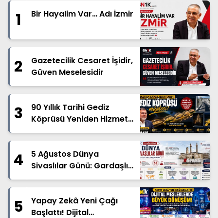
Bir Hayalim Var… Adı İzmir
1
Gazetecilik Cesaret İşidir,
2
Güven Meselesidir
90 Yıllık Tarihi Gediz
3
Köprüsü Yeniden Hizmete
Açıldı
5 Ağustos Dünya
4
Sivaslılar Günü: Gardaşlık
Ruhu Dünyanın Dört Bir
Yanında Yaşatılıyor
Yapay Zekâ Yeni Çağı
5
Başlattı! Dijital