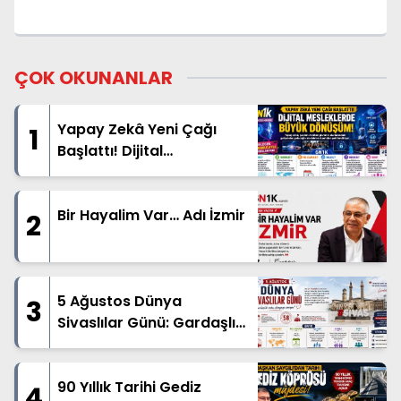
ÇOK OKUNANLAR
Yapay Zekâ Yeni Çağı
1
Başlattı! Dijital
Mesleklerde Büyük
Dönüşüm
Bir Hayalim Var… Adı İzmir
2
5 Ağustos Dünya
3
Sivaslılar Günü: Gardaşlık
Ruhu Dünyanın Dört Bir
Yanında Yaşatılıyor
90 Yıllık Tarihi Gediz
4