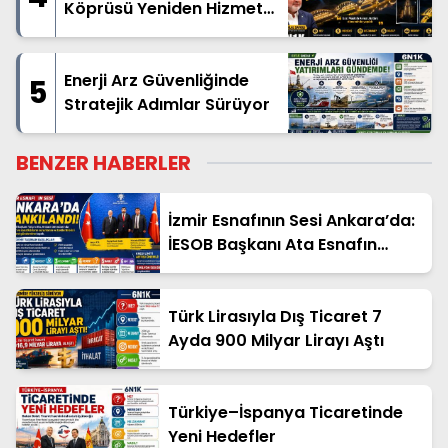
Köprüsü Yeniden Hizmete
Açıldı
Enerji Arz Güvenliğinde
5
Stratejik Adımlar Sürüyor
BENZER HABERLER
İzmir Esnafının Sesi Ankara’da:
İESOB Başkanı Ata Esnafın
Taleplerini Başkent Gündemine
Taşıdı
Türk Lirasıyla Dış Ticaret 7
Ayda 900 Milyar Lirayı Aştı
Türkiye–İspanya Ticaretinde
Yeni Hedefler