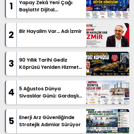
Yapay Zekâ Yeni Çağı
1
Başlattı! Dijital
Mesleklerde Büyük
Dönüşüm
Bir Hayalim Var… Adı İzmir
2
90 Yıllık Tarihi Gediz
3
Köprüsü Yeniden Hizmete
Açıldı
5 Ağustos Dünya
4
Sivaslılar Günü: Gardaşlık
Ruhu Dünyanın Dört Bir
Yanında Yaşatılıyor
Enerji Arz Güvenliğinde
5
Stratejik Adımlar Sürüyor