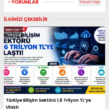
YORUMLAR
Yorum Yap
İLGİNİZİ ÇEKEBİLİR
Bilim ve
Teknoloji
Türkiye Bilişim Sektörü 1,6 Trilyon TL’ye
Ulaştı