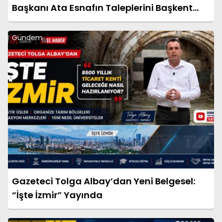
Başkanı Ata Esnafın Taleplerini Başkent
Gündemine Taşıdı
Gündem
Gazeteci Tolga Albay’dan Yeni Belgesel:
“İşte İzmir” Yayında