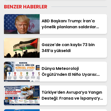
BENZER HABERLER
ABD Başkanı Trump: İran'a
yönelik planlanan saldırılar
askıya alındı
Gazze'de can kaybı 73 bin
349'a yükseldi
Dünya Meteoroloji
Örgütü’nden El Niño Uyarısı:
Aşırı Hava Olayları Artabilir
Türkiye’den Avrupa’ya Yangın
Desteği: Fransa ve İspanya’ya
Dört Söndürme Uçağı