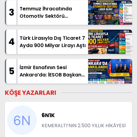
Temmuz İhracatında
3
Otomotiv Sektörü
Zirvedeki Yerini Korudu
Türk Lirasıyla Dış Ticaret 7
4
Ayda 900 Milyar Lirayı Aştı
İzmir Esnafının Sesi
5
Ankara’da: İESOB Başkanı
Ata Esnafın Taleplerini
Başkent Gündemine
KÖŞE YAZARLARI
Taşıdı
6N1K
KEMERALTI’NIN 2.500 YILLIK HİKÂYESİ