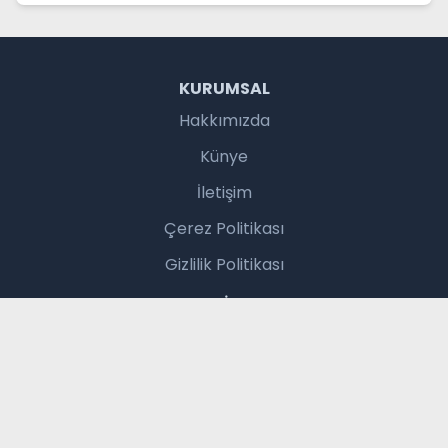
KURUMSAL
Hakkımızda
Künye
İletişim
Çerez Politikası
Gizlilik Politikası
SERVISLER
Hava Durumu
Namaz Vakitleri
Gazete Manşetleri
Burç Yorumları