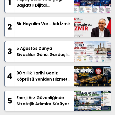
1
Başlattı! Dijital
Mesleklerde Büyük
Dönüşüm
Bir Hayalim Var… Adı İzmir
2
5 Ağustos Dünya
3
Sivaslılar Günü: Gardaşlık
Ruhu Dünyanın Dört Bir
Yanında Yaşatılıyor
90 Yıllık Tarihi Gediz
4
Köprüsü Yeniden Hizmete
Açıldı
Enerji Arz Güvenliğinde
5
Stratejik Adımlar Sürüyor