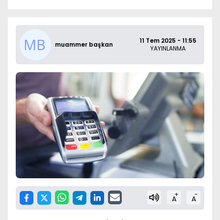
11 Tem 2025 - 11:55
muammer başkan
YAYINLANMA
+
-
A
A