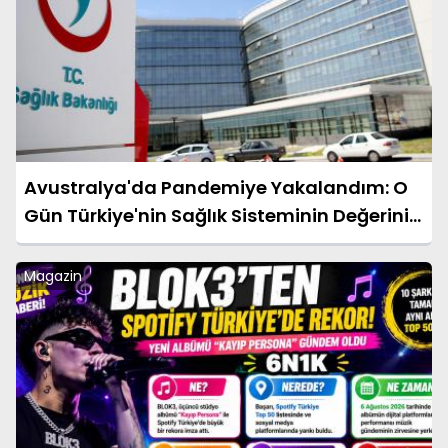
Avustralya'da Pandemiye Yakalandım: O
Gün Türkiye'nin Sağlık Sisteminin Değerini
Çok Daha İyi Anladım
Magazin