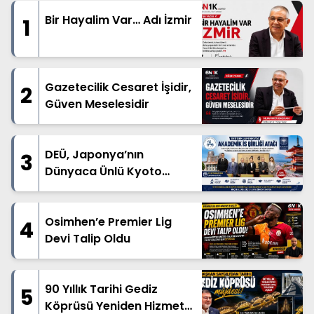
Bir Hayalim Var… Adı İzmir
1
Gazetecilik Cesaret İşidir,
2
Güven Meselesidir
DEÜ, Japonya’nın
3
Dünyaca Ünlü Kyoto
Üniversitesi ile İş Birliği İçin
İlk Adımı Attı
Osimhen’e Premier Lig
4
Devi Talip Oldu
90 Yıllık Tarihi Gediz
5
Köprüsü Yeniden Hizmete