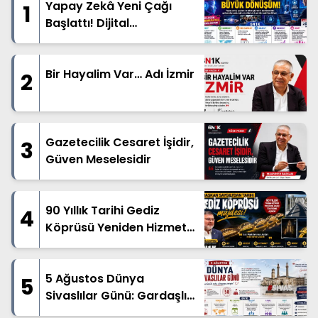
Yapay Zekâ Yeni Çağı
1
Başlattı! Dijital
Mesleklerde Büyük
Dönüşüm
Bir Hayalim Var… Adı İzmir
2
Gazetecilik Cesaret İşidir,
3
Güven Meselesidir
90 Yıllık Tarihi Gediz
4
Köprüsü Yeniden Hizmete
Açıldı
5 Ağustos Dünya
5
Sivaslılar Günü: Gardaşlık
Ruhu Dünyanın Dört Bir