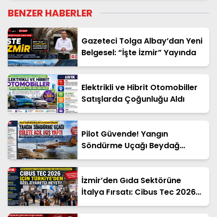
Yanında Yaşatılıyor
BENZER HABERLER
Gazeteci Tolga Albay’dan Yeni
Belgesel: “İşte İzmir” Yayında
Elektrikli ve Hibrit Otomobiller
Satışlarda Çoğunluğu Aldı
Pilot Güvende! Yangın
Söndürme Uçağı Beydağ
Barajı’na İniş Yaptı
İzmir’den Gıda Sektörüne
İtalya Fırsatı: Cibus Tec 2026
İçin Başvurular Başladı