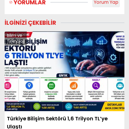
YORUMLAR
Yorum Yap
İLGİNİZİ ÇEKEBİLİR
Bilim ve
Teknoloji
Türkiye Bilişim Sektörü 1,6 Trilyon TL’ye
Ulaştı