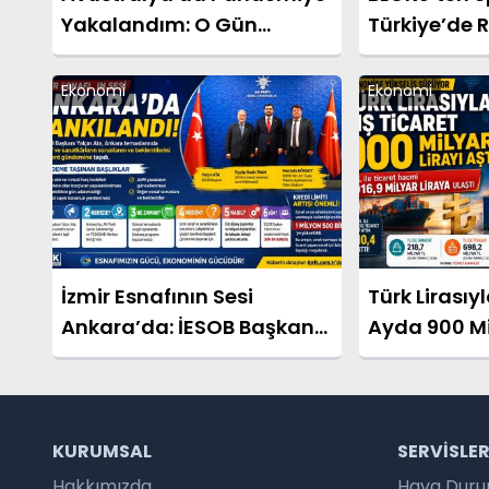
Yakalandım: O Gün
Türkiye’de 
Türkiye'nin Sağlık
Sisteminin Değerini Çok
Ekonomi
Ekonomi
Daha İyi Anladım
İzmir Esnafının Sesi
Türk Lirasıyl
Ankara’da: İESOB Başkanı
Ayda 900 Mil
Ata Esnafın Taleplerini
Başkent Gündemine
Taşıdı
KURUMSAL
SERVISLE
Hakkımızda
Hava Dur