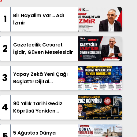
Bir Hayalim Var… Adı
1
İzmir
Gazetecilik Cesaret
2
İşidir, Güven Meselesidir
Yapay Zekâ Yeni Çağı
3
Başlattı! Dijital
Mesleklerde Büyük
Dönüşüm
90 Yıllık Tarihi Gediz
4
Köprüsü Yeniden
Hizmete Açıldı
5 Ağustos Dünya
5