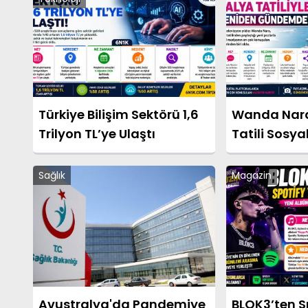
Türkiye Bilişim Sektörü 1,6
Wanda Nara’
Trilyon TL’ye Ulaştı
Tatili Sosy
Salladı
Sağlık
Magazin
Avustralya'da Pandemiye
BLOK3’ten S