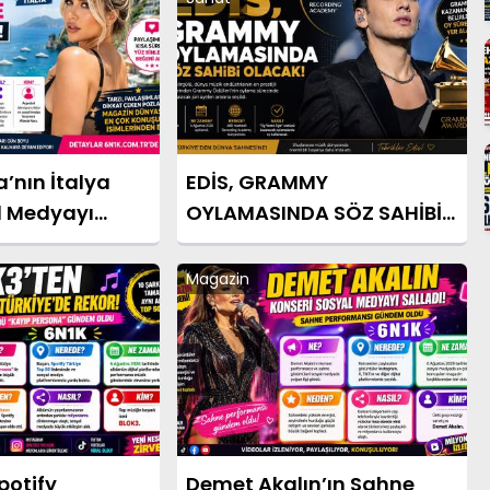
nın İtalya
EDİS, GRAMMY
al Medyayı
OYLAMASINDA SÖZ SAHİBİ
OLACAK
Magazin
potify
Demet Akalın’ın Sahne