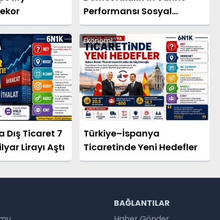
Rekor
Performansı Sosyal
Medyada Gündem Oldu
Ekonomi
a Dış Ticaret 7
Türkiye–İspanya
yar Lirayı Aştı
Ticaretinde Yeni Hedefler
R
BAĞLANTILAR
umu
Haber Gönder