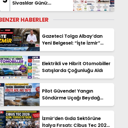
Sivaslılar Günü:
Gardaşlık Ruhu Dünyanın
Dört Bir Yanında
BENZER HABERLER
Yaşatılıyor
Gazeteci Tolga Albay’dan
Yeni Belgesel: “İşte İzmir”
Yayında
Elektrikli ve Hibrit Otomobiller
Satışlarda Çoğunluğu Aldı
Pilot Güvende! Yangın
Söndürme Uçağı Beydağ
Barajı’na İniş Yaptı
İzmir’den Gıda Sektörüne
İtalya Fırsatı: Cibus Tec 2026