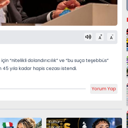
+
-
A
A
için “nitelikli dolandırıcılık” ve “bu suça teşebbüs”
n 45 yıla kadar hapis cezası istendi.
Yorum Yap
Kültür-
Sanat