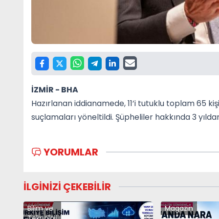
İZMİR -
BHA
Hazırlanan iddianamede, 11’i tutuklu toplam 65 kişi 
suçlamaları yöneltildi. Şüpheliler hakkında 3 yılda
YORUMLAR
İLGİNİZİ ÇEKEBİLİR
Bilim ve
Magazin
Teknoloji