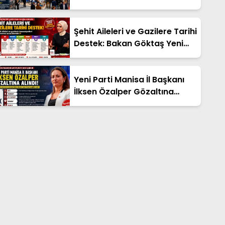
İçin Başvurular Başladı
Şehit Aileleri ve Gazilere Tarihi
Destek: Bakan Göktaş Yeni
Düzenlemeleri Açıkladı
Yeni Parti Manisa İl Başkanı
İlksen Özalper Gözaltına
Alındı