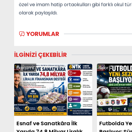
özel ve imam hatip ortaokulları gibi farklı okul tü
olarak paylaşıldı.
YORUMLAR
İLGİNİZİ ÇEKEBİLİR
Ekonomi
Spor
Esnaf ve Sanatkâra İlk
Futbolda Ye
Yarıda 74,8 Milyar Liralık
Başlıyor: Sü