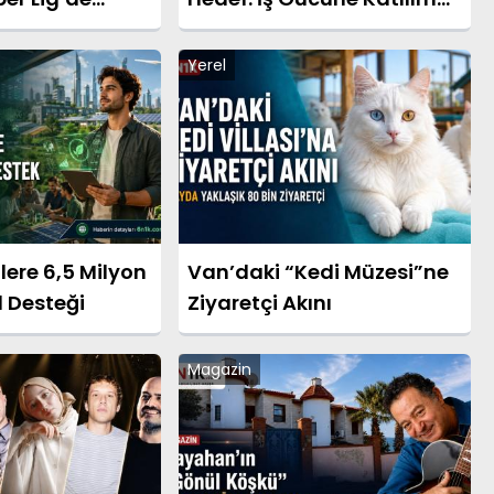
niden Sahada
Yüzde 40,1’e Çıkarılacak
Yerel
mlere 6,5 Milyon
Van’daki “Kedi Müzesi”ne
1 Desteği
Ziyaretçi Akını
Magazin