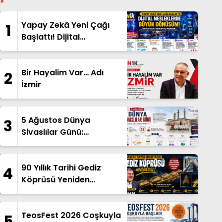
Yapay Zekâ Yeni Çağı
1
Başlattı! Dijital
Mesleklerde Büyük
Dönüşüm
Bir Hayalim Var… Adı
2
İzmir
5 Ağustos Dünya
3
Sivaslılar Günü:
Gardaşlık Ruhu Dünyanın
Dört Bir Yanında
Yaşatılıyor
90 Yıllık Tarihi Gediz
4
Köprüsü Yeniden
Hizmete Açıldı
TeosFest 2026 Coşkuyla
5