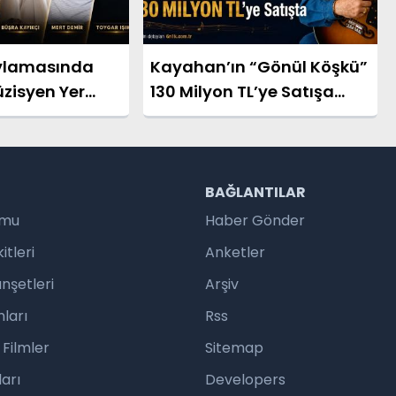
lamasında
Kayahan’ın “Gönül Köşkü”
üzisyen Yer
130 Milyon TL’ye Satışa
Çıkarıldı
R
BAĞLANTILAR
umu
Haber Gönder
tleri
Anketler
nşetleri
Arşiv
ları
Rss
 Filmler
Sitemap
arı
Developers