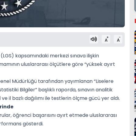
+
-
A
A
mi (LGS) kapsamındaki merkezi sınava ilişkin
tamamının uluslararası ölçütlere göre “yüksek ayırt
enel Müdürlüğü tarafından yayımlanan “Liselere
tistiki Bilgiler” başlıklı raporda, sınavın analitik
 il bazlı dağılımı ile testlerin ölçme gücü yer aldı.
erinde
ular, öğrenci başarısını ayırt etmede uluslararası
erformans gösterdi.