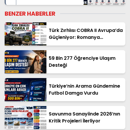
Başkan İlkay Çiçek Dahil
13 Kişi Gözaltında
BENZER HABERLER
Türk Zırhlısı COBRA II Avrupa’da
Güçleniyor: Romanya
Teslimatları Başladı
59 Bin 277 Öğrenciye Ulaşım
Desteği
Türkiye’nin Arama Gündemine
Futbol Damga Vurdu
Savunma Sanayiinde 2026’nın
Kritik Projeleri İlerliyor