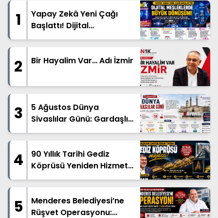
Yapay Zekâ Yeni Çağı
1
Başlattı! Dijital
Mesleklerde Büyük
Dönüşüm
Bir Hayalim Var… Adı İzmir
2
5 Ağustos Dünya
3
Sivaslılar Günü: Gardaşlık
Ruhu Dünyanın Dört Bir
Yanında Yaşatılıyor
90 Yıllık Tarihi Gediz
4
Köprüsü Yeniden Hizmete
Açıldı
Menderes Belediyesi’ne
5
Rüşvet Operasyonu: