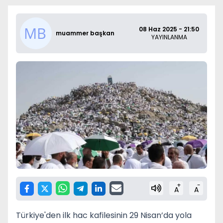
08 Haz 2025 - 21:50
muammer başkan
YAYINLANMA
+
-
A
A
Türkiye'den ilk hac kafilesinin 29 Nisan’da yola