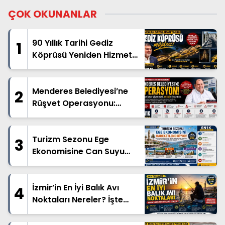
ÇOK OKUNANLAR
90 Yıllık Tarihi Gediz
1
Köprüsü Yeniden Hizmete
Açıldı
Menderes Belediyesi’ne
2
Rüşvet Operasyonu:
Başkan İlkay Çiçek Dahil
13 Kişi Gözaltında
Turizm Sezonu Ege
3
Ekonomisine Can Suyu
Oluyor
İzmir’in En İyi Balık Avı
4
Noktaları Nereler? İşte
Amatör Balıkçıların
Vazgeçilmez Rotaları