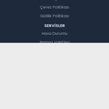
Çerez Politikası
Gizlilik Politikası
SERVISLER
Hava Durumu
Namaz Vakitleri
Gazete Manşetleri
Burç Yorumları
Vizyondaki Filmler
Şans Oyunları
Trafik Durumu
BAĞLANTILAR
Haber Gönder