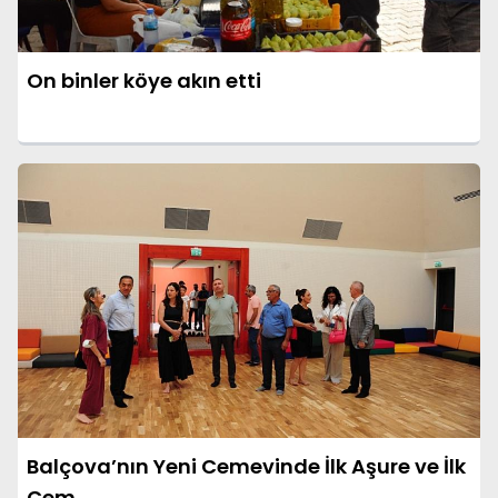
On binler köye akın etti
Balçova’nın Yeni Cemevinde İlk Aşure ve İlk
Cem