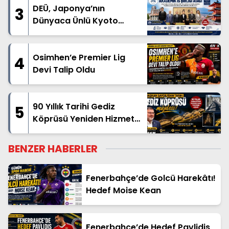
DEÜ, Japonya’nın
3
Dünyaca Ünlü Kyoto
Üniversitesi ile İş Birliği İçin
İlk Adımı Attı
Osimhen’e Premier Lig
4
Devi Talip Oldu
90 Yıllık Tarihi Gediz
5
Köprüsü Yeniden Hizmete
Açıldı
BENZER HABERLER
Fenerbahçe’de Golcü Harekâtı!
Hedef Moise Kean
Fenerbahçe’de Hedef Pavlidis