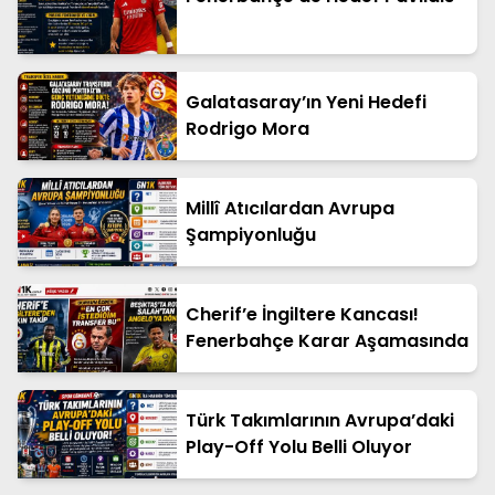
Galatasaray’ın Yeni Hedefi
Rodrigo Mora
Millî Atıcılardan Avrupa
Şampiyonluğu
Cherif’e İngiltere Kancası!
Fenerbahçe Karar Aşamasında
Türk Takımlarının Avrupa’daki
Play-Off Yolu Belli Oluyor