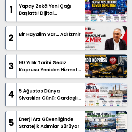
Yapay Zekâ Yeni Çağı
1
Başlattı! Dijital
Mesleklerde Büyük
Dönüşüm
Bir Hayalim Var… Adı İzmir
2
90 Yıllık Tarihi Gediz
3
Köprüsü Yeniden Hizmete
Açıldı
5 Ağustos Dünya
4
Sivaslılar Günü: Gardaşlık
Ruhu Dünyanın Dört Bir
Yanında Yaşatılıyor
Enerji Arz Güvenliğinde
5
Stratejik Adımlar Sürüyor