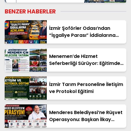
BENZER HABERLER
İzmir Şoförler Odası’ndan
“İşgaliye Parası” İddialarına
Açıklama
Menemen’de Hizmet
Seferberliği Sürüyor: Eğitimden
Tarıma, Kültürden Altyapıya
Dev Yatırımlar
İzmir Tarım Personeline İletişim
ve Protokol Eğitimi
Menderes Belediyesi’ne Rüşvet
Operasyonu: Başkan İlkay
Çiçek Dahil 13 Kişi Gözaltında