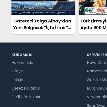
Gazeteci Tolga Albay’dan
Türk Lirasıyl
Yeni Belgesel: “İşte İzmir”
Ayda 900 Mil
Yayında
KURUMSAL
SERVISLE
Hakkımızda
Hava Dur
Künye
Namaz Vaki
İletişim
Gazete Ma
Çerez Politikası
Burç Yorum
Gizlilik Politikası
Vizyondaki
Şans Oyunl