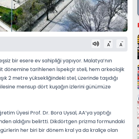
+
-
A
A
eşsiz bir esere ev sahipliği yapıyor. Malatya’nın
it dönemine tarihlenen İspekçir steli, hem arkeolojik
k 2 metre yüksekliğindeki stel, üzerinde taşıdığı
yet ailesine mensup dört kuşağın izlerini günümüze
retim Üyesi Prof. Dr. Bora Uysal, AA’ya yaptığı
nden aldığını belirtti. Dikdörtgen prizma formundaki
Figürlerin her biri bir dönem kral ya da kraliçe olan