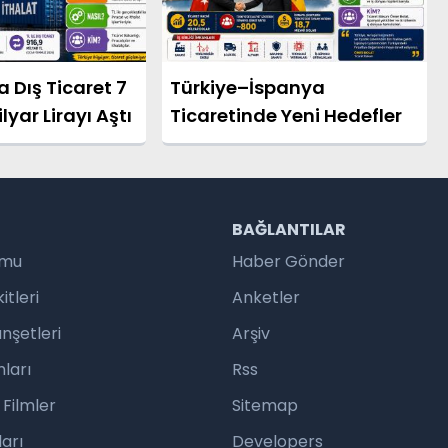
a Dış Ticaret 7
Türkiye–İspanya
yar Lirayı Aştı
Ticaretinde Yeni Hedefler
R
BAĞLANTILAR
umu
Haber Gönder
tleri
Anketler
nşetleri
Arşiv
ları
Rss
 Filmler
Sitemap
arı
Developers