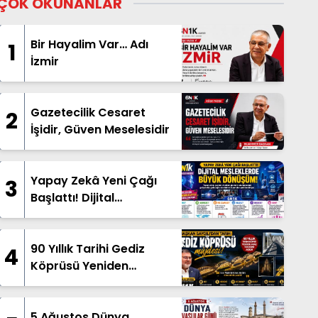
ÇOK OKUNANLAR
Bir Hayalim Var… Adı
1
İzmir
Gazetecilik Cesaret
2
İşidir, Güven Meselesidir
Yapay Zekâ Yeni Çağı
3
Başlattı! Dijital
Mesleklerde Büyük
Dönüşüm
90 Yıllık Tarihi Gediz
4
Köprüsü Yeniden
Hizmete Açıldı
5 Ağustos Dünya