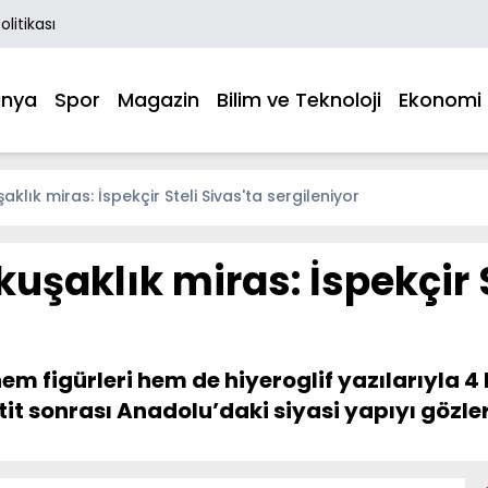
Politikası
nya
Spor
Magazin
Bilim ve Teknoloji
Ekonomi
şaklık miras: İspekçir Steli Sivas'ta sergileniyor
kuşaklık miras: İspekçir 
hem figürleri hem de hiyeroglif yazılarıyla 4
itit sonrası Anadolu’daki siyasi yapıyı gözle