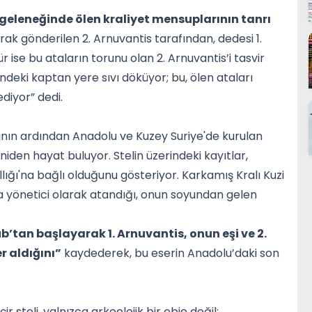
 geleneğinde ölen kraliyet mensuplarının tanrı
arak gönderilen 2. Arnuvantis tarafından, dedesi 1.
r ise bu ataların torunu olan 2. Arnuvantis’i tasvir
lindeki kaptan yere sıvı döküyor; bu, ölen ataları
ediyor” dedi.
sının ardından Anadolu ve Kuzey Suriye'de kurulan
eniden hayat buluyor. Stelin üzerindeki kayıtlar,
ğı'na bağlı olduğunu gösteriyor. Karkamış Kralı Kuzi
ya yönetici olarak atandığı, onun soyundan gelen
b’tan başlayarak 1. Arnuvantis, onun eşi ve 2.
r aldığını”
kaydederek, bu eserin Anadolu’daki son
 steli, yalnızca arkeolojik bir obje değil;