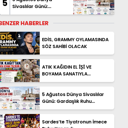
5
Sivaslılar Günü:
Gardaşlık Ruhu Dünyanın
Dört Bir Yanında
BENZER HABERLER
Yaşatılıyor
EDİS, GRAMMY OYLAMASINDA
SÖZ SAHİBİ OLACAK
ATIK KAĞIDIN EL İŞİ VE
BOYAMA SANATIYLA
TAMAMLADIĞI YOLCULUĞU
5 Ağustos Dünya Sivaslılar
Günü: Gardaşlık Ruhu
Dünyanın Dört Bir Yanında
Yaşatılıyor
Sardes’te Tiyatronun İmece