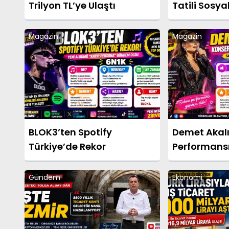
Trilyon TL’ye Ulaştı
Tatili Sosy
Salladı
Magazin
Magazin
BLOK3’ten Spotify
Demet Akalı
Türkiye’de Rekor
Performansı
Medyada G
Gündem
Ekonomi