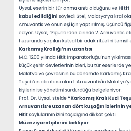
Uysal, eserin bir tür anma anıtı olduğunu ve
Hitit
kabul edildiğini
söyledi. Stel, Malatya’ya kral ol
Arnuvantis ve onun eşi için yaptırılmış. Üçüncü figü
ediyor. Uysal, “Figürlerden birinde 2. Arnuvantis e
huzurunda yapılan kutsal bir adak ritüelini temsil 
Karkamış Krallığı’nın uzantısı
M.Ö. 1200 yılında Hitit İmparatorluğu’nun yıkılma
küçük şehir devletlerinin izleri, bu tür eserlerde y
Malatya ve çevresinin bu dönemde Karkamış Krallı
Teşub’un akrabası olan 1. Arnuvantis'in Malatya’
kişilerin ise yönetimi sürdürdüğü belgeleniyor.
Prof. Dr. Uysal, stelde
“Karkamış Kralı Kuzi Teşu
Arnuvantis’e uzanan dört kuşağın izlerinin ye
Hitit soylularının izini taşıdığına dikkat çekti.
Müze ziyaretçilerini bekliyor
Bugün Sivas Arkeoloji Müzesi’nde sergilenen İspekçir