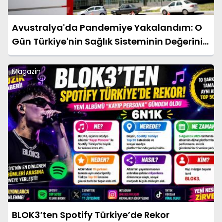
Avustralya'da Pandemiye Yakalandım: O
Gün Türkiye'nin Sağlık Sisteminin Değerini
Çok Daha İyi Anladım
Magazin
BLOK3’ten Spotify Türkiye’de Rekor