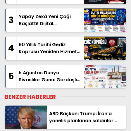
Yapay Zekâ Yeni Çağı
3
Başlattı! Dijital
Mesleklerde Büyük
Dönüşüm
90 Yıllık Tarihi Gediz
4
Köprüsü Yeniden Hizmete
Açıldı
5 Ağustos Dünya
5
Sivaslılar Günü: Gardaşlık
Ruhu Dünyanın Dört Bir
Yanında Yaşatılıyor
BENZER HABERLER
ABD Başkanı Trump: İran'a
yönelik planlanan saldırılar
askıya alındı