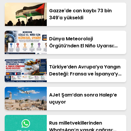
Gazze'de can kaybı 73 bin
349'a yükseldi
Dünya Meteoroloji
Örgütü’nden El Niño Uyarısı:
Aşırı Hava Olayları Artabilir
Türkiye’den Avrupa’ya Yangın
Desteği: Fransa ve İspanya’ya
Dört Söndürme Uçağı
AJet Şam’dan sonra Halep’e
uçuyor
Rus milletvekillerinden
WhatsApp’a yasak çağrısı: