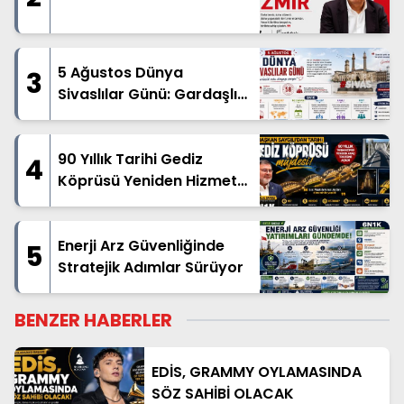
5 Ağustos Dünya
3
Sivaslılar Günü: Gardaşlık
Ruhu Dünyanın Dört Bir
Yanında Yaşatılıyor
90 Yıllık Tarihi Gediz
4
Köprüsü Yeniden Hizmete
Açıldı
Enerji Arz Güvenliğinde
5
Stratejik Adımlar Sürüyor
BENZER HABERLER
EDİS, GRAMMY OYLAMASINDA
SÖZ SAHİBİ OLACAK