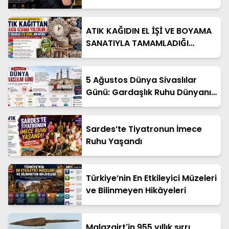
ATIK KAĞIDIN EL İŞİ VE BOYAMA
SANATIYLA TAMAMLADIĞI
YOLCULUĞU
5 Ağustos Dünya Sivaslılar
Günü: Gardaşlık Ruhu Dünyanın
Dört Bir Yanında Yaşatılıyor
Sardes’te Tiyatronun İmece
Ruhu Yaşandı
Türkiye’nin En Etkileyici Müzeleri
ve Bilinmeyen Hikâyeleri
Malazgirt'in 955 yıllık sırrı